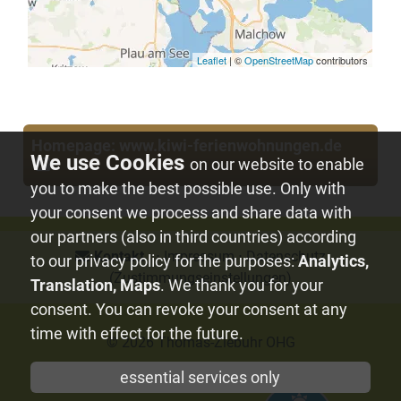
Adresse
KIWI Ferienwohnungen am Dreier See
Fischweg 1
Homepage: www.kiwi-ferienwohnungen.de
17214 Alt Schwerin
on our website to enable
OT Ortkrug
you to make the best possible use. Only with
Telefon- /Faxnummer
anzeigen
your consent we process and share data with
our partners (also in third countries) according
KIWI Ferienwohnungen kontaktieren
Kontakt
⋅
⋅
Impressum
⋅
Datenschutz
to our privacy policy for the purposes:
Analytics,
(Zustimmungseinstellungen)
Translation, Maps
. We thank you for your
consent. You can revoke your consent at any
time with effect for the future.
© 2026
Thomas-Ziebuhr OHG
essential services only