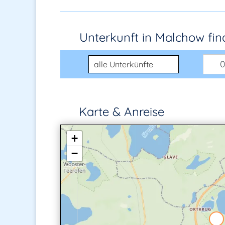
Unterkunft in Malchow
fi
Unterkunftsart
0
Karte & Anreise
+
−