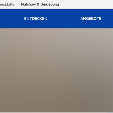
eenplatte
Malchow
& Umgebung
ENTDECKEN
ANGEBOTE