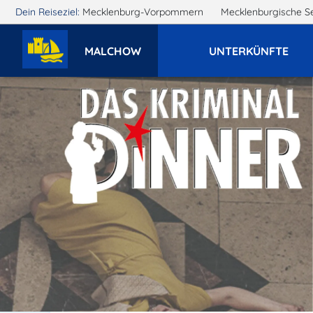
Dein Reiseziel:
Mecklenburg-Vorpommern
Mecklenburgische S
MALCHOW
UNTERKÜNFTE