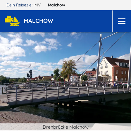
Dein Reiseziel:
MV
Malchow
MALCHOW
Drehbrücke Malchow