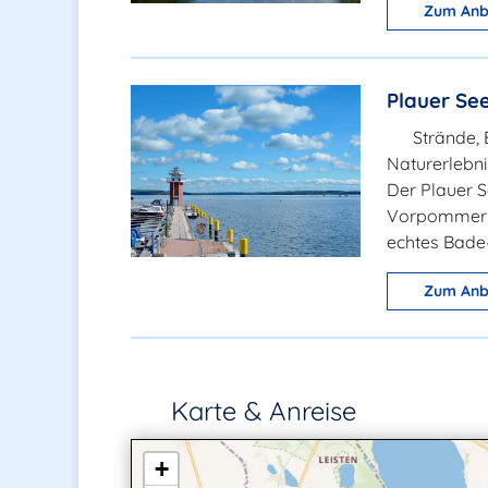
Zum Anb
Plauer Se
Strände, 
Naturerlebn
Der Plauer S
Vorpommern u
echtes Bade
Zum Anb
Karte & Anreise
+