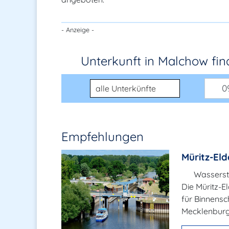
- Anzeige -
Unterkunft in Malchow
fi
Unterkunftsart
09
Empfehlungen
Müritz-El
Wasserst
Die Müritz-E
für Binnensc
Mecklenburgi