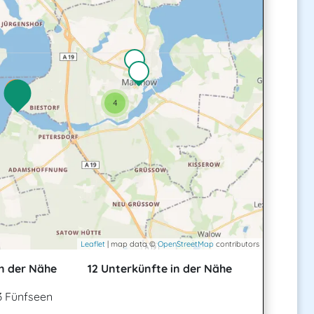
4
Leaflet
| map data ©
OpenStreetMap
contributors
n der Nähe
12 Unterkünfte in der Nähe
3 Fünfseen