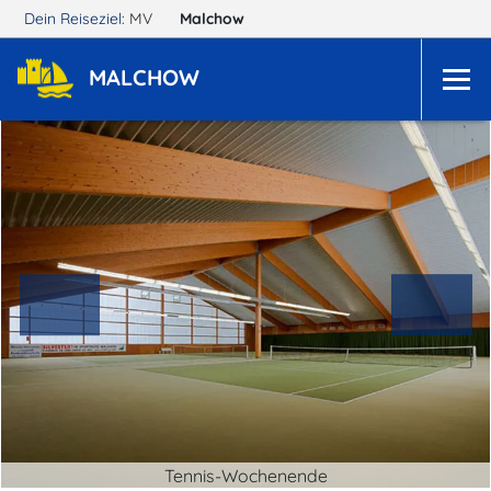
Dein Reiseziel:
MV
Malchow
MALCHOW
Tennis-Wochenende