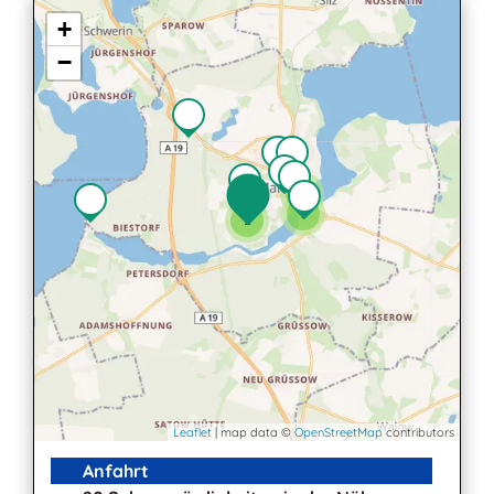
+
−
3
7
2
Leaflet
| map data ©
OpenStreetMap
contributors
Anfahrt