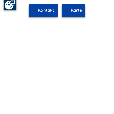
Kontakt
Karte
www.malchow.m-vp.de ist Teil von
mvp.de - Urlaub & Freizeit
© 2026
MANET Marketing GmbH
Newsletter
Bleib auf dem Laufenden!