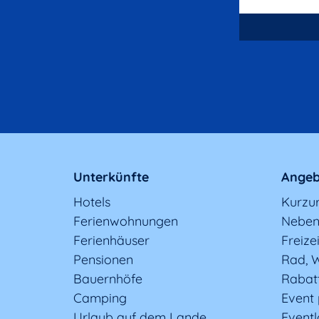
Unterkünfte
Angeb
Hotels
Kurzu
Ferienwohnungen
Neben
Ferienhäuser
Freizei
Pensionen
Rad, W
Bauernhöfe
Rabat
Camping
Event
Urlaub auf dem Lande
Eventl