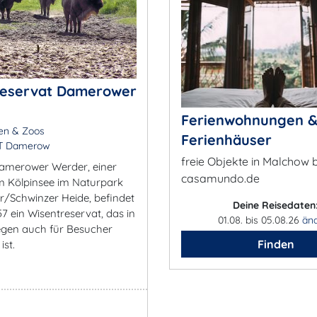
reservat Damerower
Ferienwohnungen 
en & Zoos
Ferienhäuser
T Damerow
freie Objekte in Malchow 
amerower Werder, einer
casamundo.de
im Kölpinsee im Naturpark
r/Schwinzer Heide, befindet
Deine Reisedaten
957 ein Wisentreservat, das in
01.08. bis 05.08.26
än
gen auch für Besucher
Finden
ist.