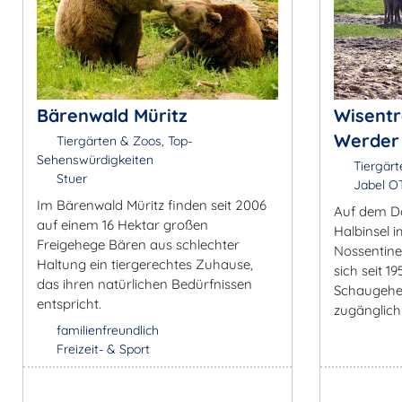
Bärenwald Müritz
Wisent
Werder
Tiergärten & Zoos, Top-
Sehenswürdigkeiten
Tiergärt
Stuer
Jabel O
Im Bärenwald Müritz finden seit 2006
Auf dem D
auf einem 16 Hektar großen
Halbinsel 
Freigehege Bären aus schlechter
Nossentine
Haltung ein tiergerechtes Zuhause,
sich seit 1
das ihren natürlichen Bedürfnissen
Schaugehe
entspricht.
zugänglich 
familienfreundlich
Freizeit- & Sport