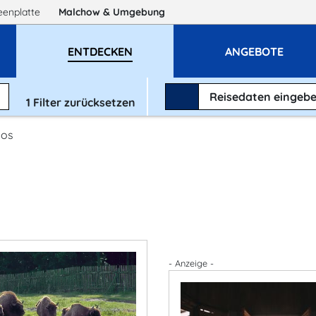
eenplatte
Malchow
& Umgebung
ENTDECKEN
ANGEBOTE
Reisedaten
eingeb
1
Filter zurücksetzen
oos
- Anzeige -