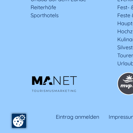
Reiterhöfe
Fest- 
Sporthotels
Feste 
Haupt
Hochz
Kulina
Silves
Toure
Urlaub
Eintrag anmelden
Impressu