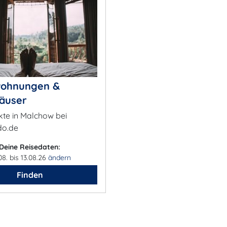
wohnungen &
äuser
kte in Malchow bei
o.de
Deine Reisedaten:
08. bis 13.08.26
ändern
Finden