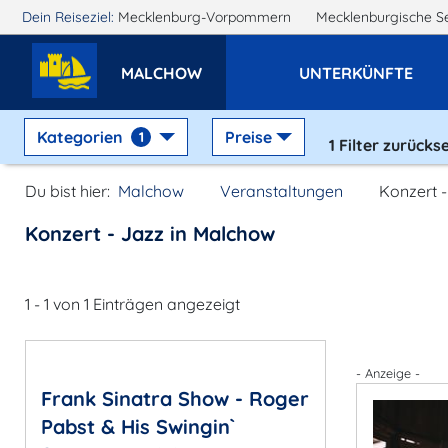
Dein Reiseziel:
Mecklenburg-Vorpommern
Mecklenburgische S
MALCHOW
UNTERKÜNFTE
Kategorien
Preise
1
1
Filter zurücks
Du bist hier:
Malchow
Veranstaltungen
Konzert -
Konzert - Jazz in Malchow
1 - 1 von 1 Einträgen angezeigt
- Anzeige -
Frank Sinatra Show - Roger
Pabst & His Swingin`