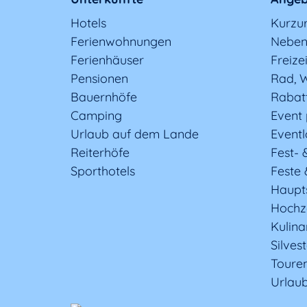
Hotels
Kurzu
Ferienwohnungen
Neben
Ferienhäuser
Freizei
Pensionen
Rad, W
Bauernhöfe
Rabat
Camping
Event
Urlaub auf dem Lande
Eventl
Reiterhöfe
Fest- 
Sporthotels
Feste 
Haupt
Hochz
Kulina
Silves
Toure
Urlaub