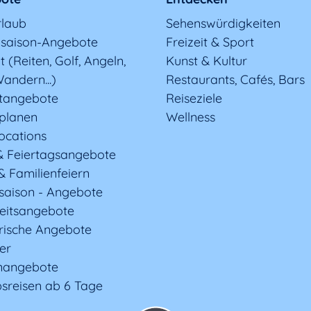
rlaub
Sehenswürdigkeiten
saison-Angebote
Freizeit & Sport
t (Reiten, Golf, Angeln,
Kunst & Kultur
andern...)
Restaurants, Cafés, Bars
tangebote
Reiseziele
 planen
Wellness
ocations
& Feiertagsangebote
& Familienfeiern
saison - Angebote
eitsangebote
rische Angebote
ter
nangebote
sreisen ab 6 Tage