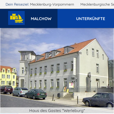
Dein Reiseziel:
Mecklenburg-Vorpommern
Mecklenburgische S
MALCHOW
UNTERKÜNFTE
Haus des Gastes "Werleburg"