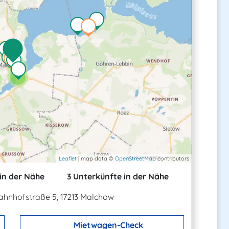
2
4
Leaflet
| map data ©
OpenStreetMap
contributors
in der Nähe
3 Unterkünfte in der Nähe
ahnhofstraße 5, 17213 Malchow
Mietwagen-Check