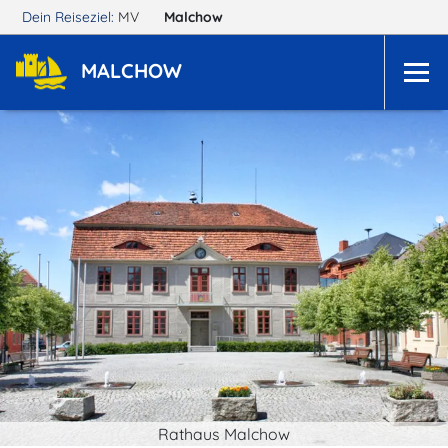
Dein Reiseziel:
MV
Malchow
MALCHOW
Rathaus Malchow