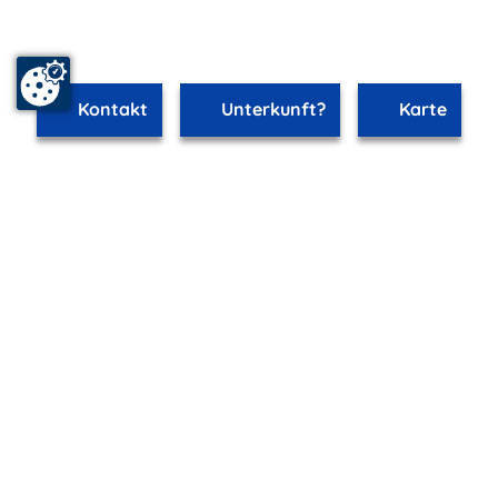
Kontakt
Unterkunft?
Karte
www.malchow.m-vp.de ist Teil von
mvp.de - Urlaub & Freizeit
© 2026
MANET Marketing GmbH