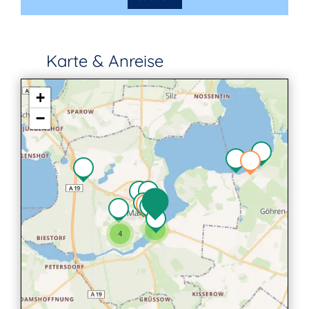
Karte & Anreise
+
−
4
4