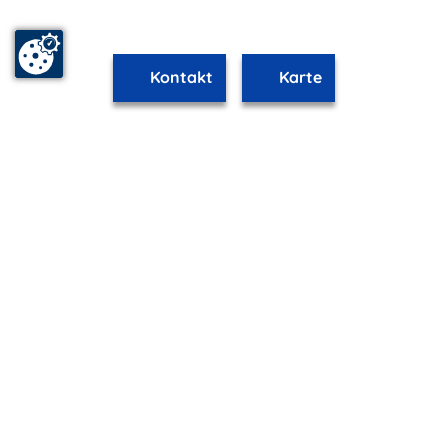
Kontakt
Karte
www.malchow.m-vp.de ist Teil von
mvp.de - Urlaub & Freizeit
© 2026
MANET Marketing GmbH
Newsletter