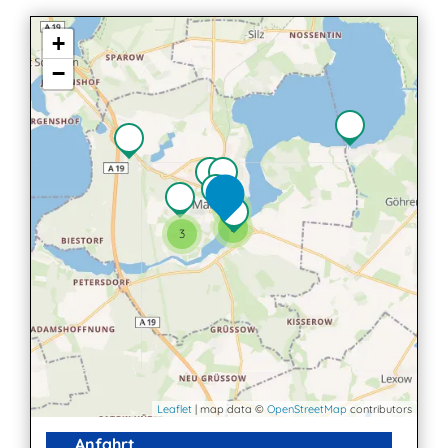
+
−
3
6
3
Leaflet
| map data ©
OpenStreetMap
contributors
Anfahrt