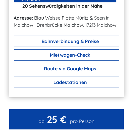
20 Sehenswürdigkeiten in der Nähe
Adresse:
Blau Weisse Flotte Müritz & Seen in
Malchow
|
Drehbrücke Malchow, 17213 Malchow
Bahnverbindung & Preise
Mietwagen-Check
Route via Google Maps
Ladestationen
25 €
Kontakt
ab
pro Person