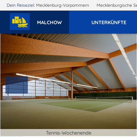
Dein Reiseziel:
Mecklenburg-Vorpommern
Mecklenburgische S
MALCHOW
UNTERKÜNFTE
Tennis-Wochenende