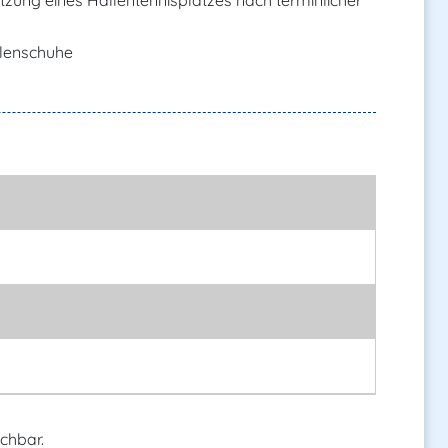
zung eines Hallentennisplatzes nach terminlicher
llenschuhe
chbar.