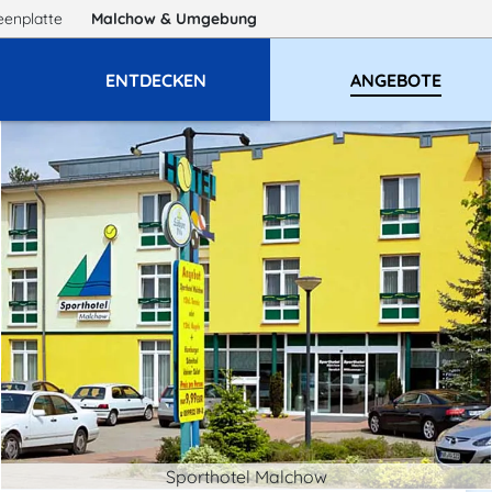
eenplatte
Malchow
& Umgebung
ENTDECKEN
ANGEBOTE
Sporthotel Malchow